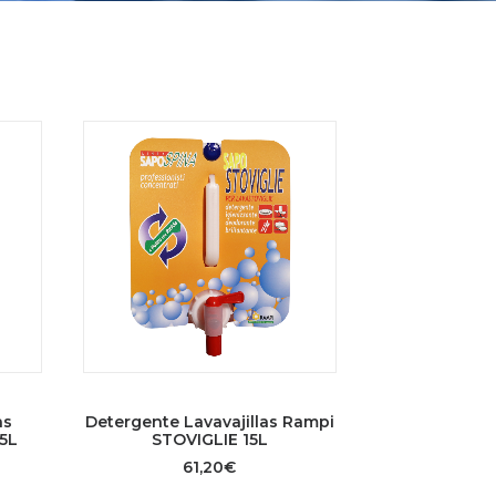
AÑADIR AL CARRITO
as
Detergente Lavavajillas Rampi
5L
STOVIGLIE 15L
61,20
€