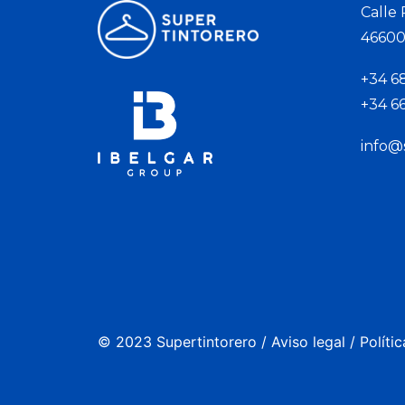
Calle
46600 
+34 6
+34 6
info@
© 2023 Supertintorero /
Aviso legal
/
Políti