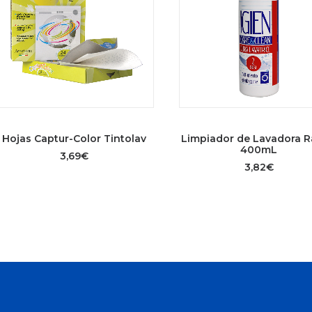
AÑADIR AL CARRITO
AÑADIR AL CARRITO
Hojas Captur-Color Tintolav
Limpiador de Lavadora 
400mL
3,69
€
3,82
€