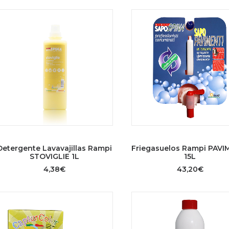
AÑADIR AL CARRITO
AÑADIR AL CARRITO
Detergente Lavavajillas Rampi
Friegasuelos Rampi PAVI
STOVIGLIE 1L
15L
4,38
€
43,20
€