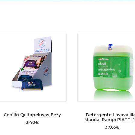
AÑADIR AL CARRITO
AÑADIR AL CARRITO
Cepillo Quitapelusas Eezy
Detergente Lavavajill
Manual Rampi PIATTI 1
3,40
€
37,65
€