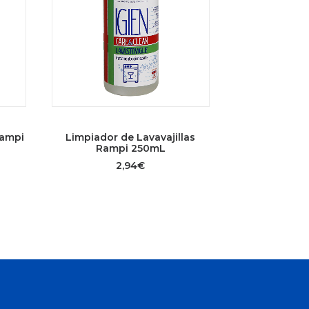
AÑADIR AL CARRITO
Rampi
Limpiador de Lavavajillas
Rampi 250mL
2,94
€