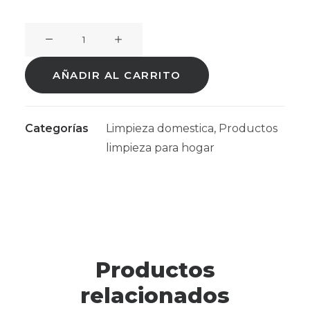
Detergente
Lavavajillas
Rampi
AÑADIR AL CARRITO
STOVIGLIE
1L
cantidad
Categorías
Limpieza domestica
,
Productos
limpieza para hogar
Productos
relacionados