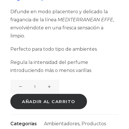
Difunde en modo placentero y delicado la
fragancia de la línea
MEDITERRANEAN EFFE
,
envolviéndote en una fresca sensación a
limpio.
Perfecto para todo tipo de ambientes.
Regula la intensidad del perfume
introduciendo más o menos varillas
Ambientador
Mikado
EFFE
AÑADIR AL CARRITO
AIR
Rampi
125mL
Categorías
Ambientadores
,
Productos