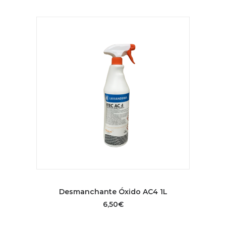
AÑADIR AL CARRITO
Desmanchante Óxido AC4 1L
6,50
€