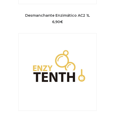
AÑADIR AL CARRITO
Desmanchante Enzimático AC2 1L
6,90
€