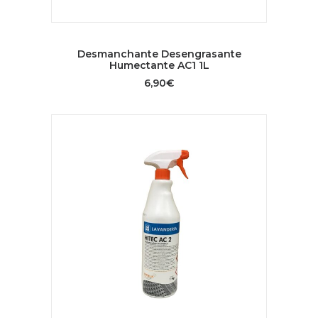
AÑADIR AL CARRITO
Desmanchante Desengrasante
Humectante AC1 1L
6,90
€