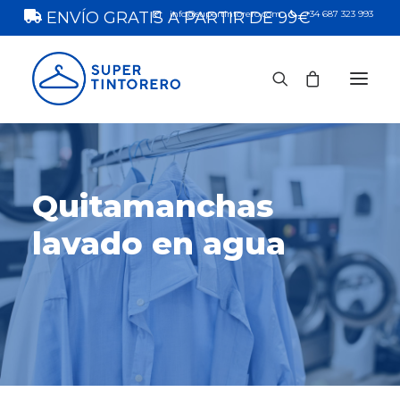
ENVÍO GRATIS A PARTIR DE 99€
info@supertintorero.com
+34 687 323 993
INICIO
Quitamanchas
TIENDA
CONOCENOS
lavado en agua
CONTACTO