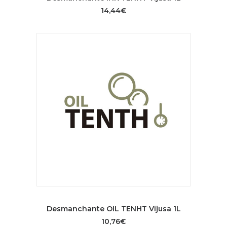
14,44
€
AÑADIR AL CARRITO
Desmanchante OIL TENHT Vijusa 1L
10,76
€