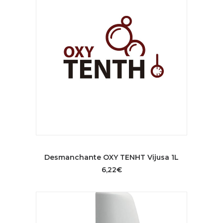
AÑADIR AL CARRITO
Desmanchante OXY TENHT Vijusa 1L
6,22
€