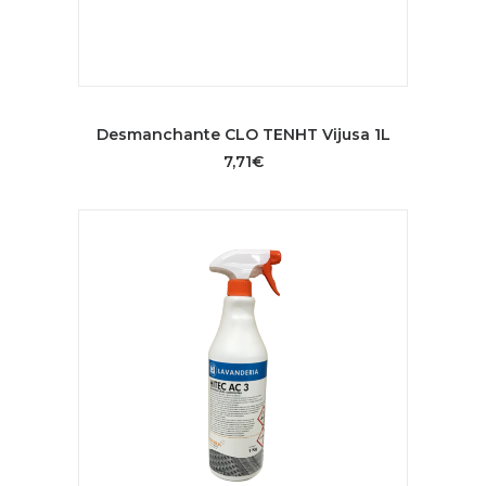
AÑADIR AL CARRITO
Desmanchante CLO TENHT Vijusa 1L
7,71
€