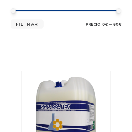
PRE
PRE
FILTRAR
PRECIO:
0€
—
80€
MÍN
MÁX