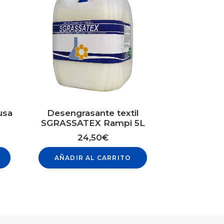
usa
Desengrasante textil
SGRASSATEX Rampi 5L
24,50
€
AÑADIR AL CARRITO