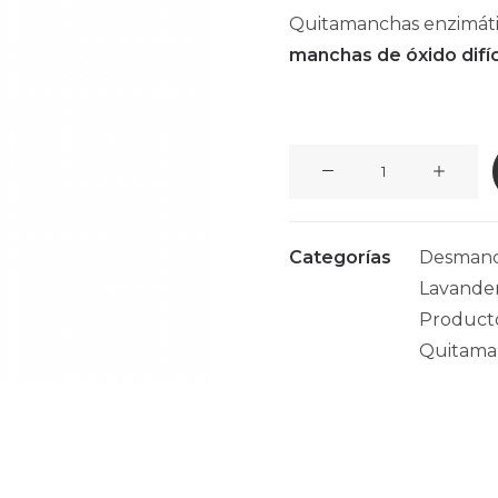
Quitamanchas enzimático
manchas de óxido difí
Desmanchante
Óxido
AC4
1L
Categorías
Desmanc
cantidad
Lavanderí
Producto
Quitama