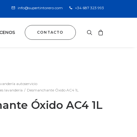
info@supertintorero.com
+34 687 323 993
CENOS
CONTACTO
avandería autoservicio
s lavandería
Desmanchante Óxido AC4 1L
ante Óxido AC4 1L