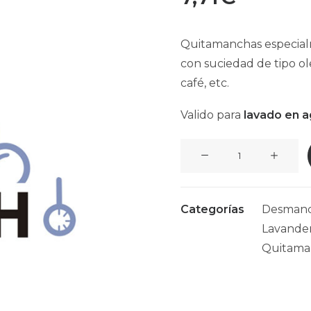
Quitamanchas especialm
con suciedad de tipo ole
café, etc.
Valido para
lavado en a
Desmanchante
CLO
TENHT
Vijusa
Categorías
Desmanc
1L
Lavanderí
cantidad
Quitama