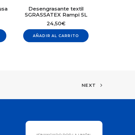
usa
Desengrasante textil
SGRASSATEX Rampi 5L
24,50
€
AÑADIR AL CARRITO
NEXT
“FINANCIADO POR LA UNIÓN