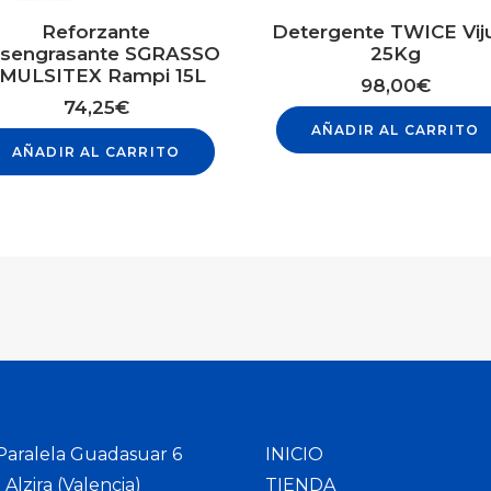
Reforzante
Detergente TWICE Vij
sengrasante SGRASSO
25Kg
MULSITEX Rampi 15L
98,00
€
74,25
€
AÑADIR AL CARRITO
AÑADIR AL CARRITO
 Paralela Guadasuar 6
INICIO
Alzira (Valencia)
TIENDA