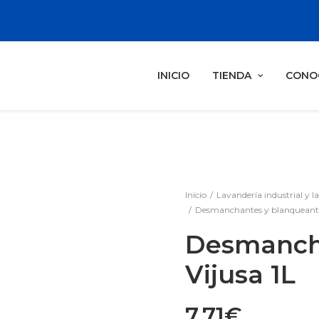
INICIO
TIENDA
CONO
Inicio
Lavandería industrial y l
Desmanchantes y blanqueante
Desmanch
Vijusa 1L
7,71
€