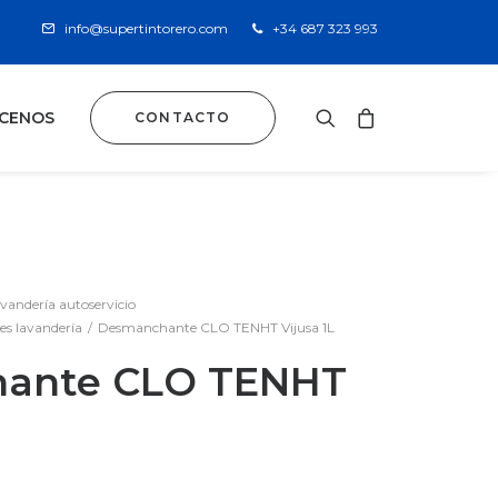
info@supertintorero.com
+34 687 323 993
CENOS
CONTACTO
avandería autoservicio
s lavandería
Desmanchante CLO TENHT Vijusa 1L
ante CLO TENHT