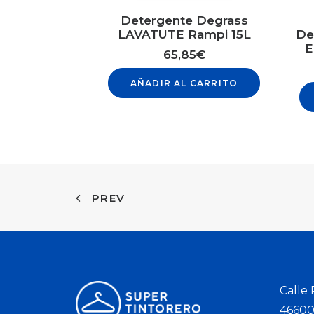
Detergente Degrass
LAVATUTE Rampi 15L
De
E
65,85
€
AÑADIR AL CARRITO
PREV
Calle
46600 