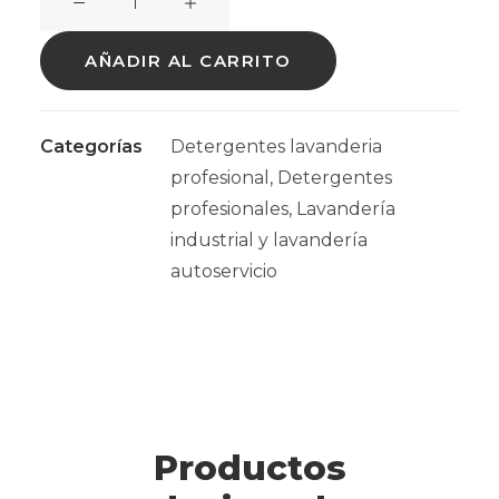
TWICE
OPTIC
AÑADIR AL CARRITO
Vijusa
25Kg
cantidad
Categorías
Detergentes lavanderia
profesional
,
Detergentes
profesionales
,
Lavandería
industrial y lavandería
autoservicio
Productos