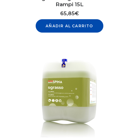
Rampi 15L
65,85
€
AÑADIR AL CARRITO