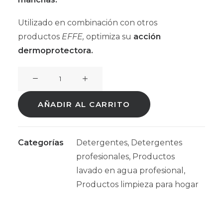
Utilizado en combinación con otros
productos
EFFE,
optimiza su
acción
dermoprotectora.
Detergente
Hipoalergénico
Rampi
AÑADIR AL CARRITO
EFFE
WASH
1L
Categorías
Detergentes
,
Detergentes
cantidad
profesionales
,
Productos
lavado en agua profesional
,
Productos limpieza para hogar