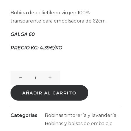
Bobina de polietileno virgen 100%
transparente para embolsadora de 62cm.
GALGA 60
PRECIO KG: 4.39€/KG
Bobina
Tintorería
TUBO
AÑADIR AL CARRITO
VIRGEN
100%
(Galga
Categorías
Bobinas tintorería y lavandería
,
60)
Bobinas y bolsas de embalaje