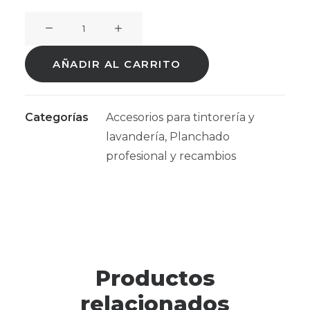
Barritas
Limpia
Plancha
AÑADIR AL CARRITO
SCIOLINO
5u
cantidad
Categorías
Accesorios para tintorería y
lavandería
,
Planchado
profesional y recambios
Productos
relacionados